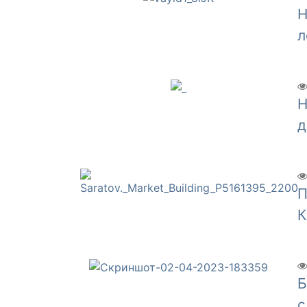
Н
л
Н
д
П
К
Б
с