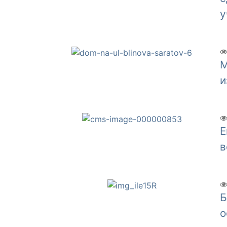
у
М
и
Е
в
Б
о