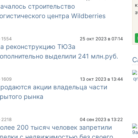
к
ачалось строительство
э
огистического центра Wildberries
1554
25 окт 2023 в 07:14
а реконструкцию ТЮЗа
ополнительно выделили 241 млн.руб.
С
1609
13 окт 2023 в 13:44
родаются акции владельца части
рытого рынка
2218
04 сен 2023 в 13:22
олее 200 тысяч человек запретили
делки с недвижимостью без своего