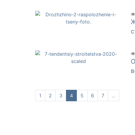
Ж
с
О
в
1
2
3
4
5
6
7
...