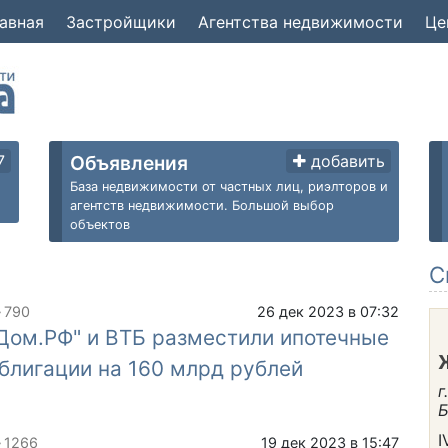
авная
Застройщики
Агентства недвижимости
Це
7
Объявления
добавить
База недвижимости от частных лиц, риэлторов и
агентств недвижимости. Большой выбор
объектов
C
790
26 дек 2023 в 07:32
Дом.РФ" и ВТБ разместили ипотечные
блигации на 160 млрд рублей
г
Б
I
1266
19 дек 2023 в 15:47