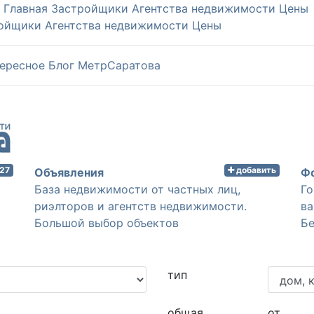
Главная
Застройщики
Агентства недвижимости
Цены
ойщики
Агентства недвижимости
Цены
ересное
Блог МетрСаратова
 27
добавить
Объявления
База недвижимости от частных лиц,
Го
риэлторов и агентств недвижимости.
ва
Большой выбор объектов
Бе
тип
общая
от