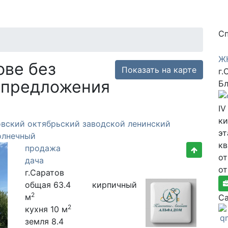
Cп
ЖК
ове без
Показать на карте
г.
 предложения
Бл
IV
к
овский
октябрьский
заводской
ленинский
эт
олнечный
к
продажа
от
дача
от
г.Саратов
общая 63.4
кирпичный
2
м
Са
2
кухня 10 м
земля 8.4