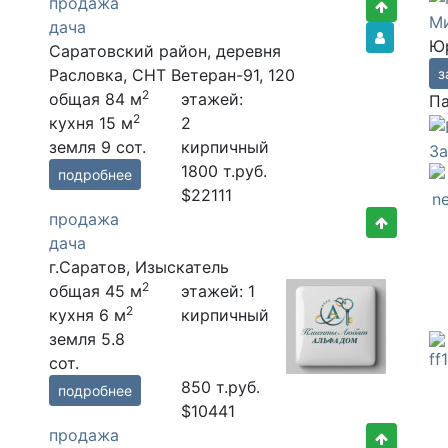
продажа
Ми
дача
Юр
Саратовский район, деревня
з
Расловка, СНТ Ветеран-91, 120
2
общая 84 м
этажей:
П
2
кухня 15 м
2
земля 9 сот.
кирпичный
З
1800
т.руб.
подробнее
$22111
продажа
дача
г.Саратов, Изыскатель
2
общая 45 м
этажей: 1
2
кухня 6 м
кирпичный
земля 5.8
сот.
850
т.руб.
подробнее
$10441
продажа