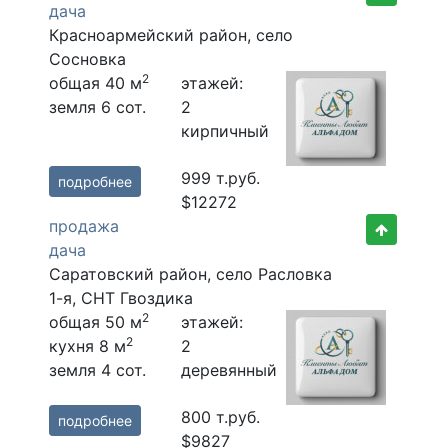
дача
Красноармейский район, село
Сосновка
2
общая 40 м
этажей:
земля 6 сот.
2
кирпичный
999
т.руб.
подробнее
$12272
продажа
дача
Саратовский район, село Расловка
1-я, СНТ Гвоздика
2
общая 50 м
этажей:
2
кухня 8 м
2
земля 4 сот.
деревянный
800
т.руб.
подробнее
$9827