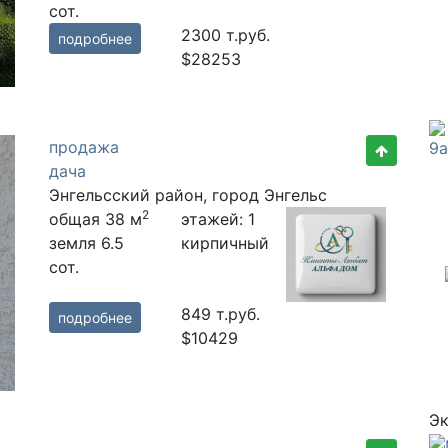
сот.
2300
т.руб.
подробнее
$28253
продажа
дача
Энгельсский район, город Энгельс
2
общая 38 м
этажей: 1
земля 6.5
кирпичный
сот.
849
т.руб.
подробнее
$10429
Э