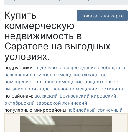
Купить
Показать на карте
коммерческую
недвижимость в
Саратове на выгодных
условиях.
подрубрики:
отдельно стоящее здание
свободного
назначения
офисное помещение
складское
помещение
торговое помещение
общественное
питание
производственное помещение
гостиница
по районам:
волжский
фрунзенский
кировский
октябрьский
заводской
ленинский
популярные микрорайоны:
юбилейный
солнечный