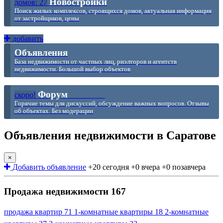
Новостройки
домов: 27
Поиск жилых комплексов, строящихся домов, актуальная информация
от застройщиков, цены
добавить
Объявления
База недвижимости от частных лиц, риэлторов и агентств
недвижимости. Большой выбор объектов
Форум
скоро!
Горячие темы для дискуссий, обсуждение важных вопросов. Отзывы
об объектах. Без модерации
Объявления недвижимости в Саратове
×
Добавить объявление
+20 сегодня
+0 вчера
+0 позавчера
Продажа недвижимости
167
продажа квартир
71
1-комнатные квартиры
18
2-комнатные