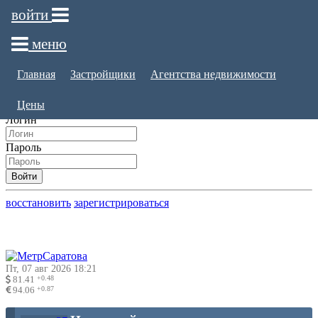
войти
Войти на сайт
меню
×
Главная
Застройщики
Агентства недвижимости
Войдите на сайт через один из сервисов или используя логин
и пароль
Цены
Логин
Пароль
Войти
восстановить
зарегистрироваться
Пт, 07 авг 2026 18:21
+0.48
81.41
+0.87
94.06