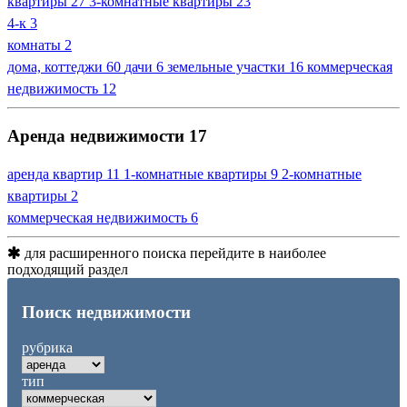
квартиры
27
3-комнатные квартиры
23
4-к
3
комнаты
2
дома, коттеджи
60
дачи
6
земельные участки
16
коммерческая
недвижимость
12
Аренда недвижимости
17
аренда квартир
11
1-комнатные квартиры
9
2-комнатные
квартиры
2
коммерческая недвижимость
6
для расширенного поиска перейдите в наиболее
подходящий раздел
Поиск недвижимости
рубрика
тип