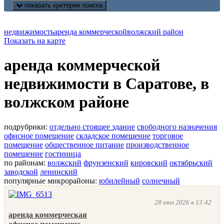
показать критерии поиска
недвижимость
аренда коммерческой
волжский район
Показать на карте
аренда коммерческой
недвижимости в Саратове, в
волжском районе
подрубрики:
отдельно стоящее здание
свободного назначения
офисное помещение
складское помещение
торговое
помещение
общественное питание
производственное
помещение
гостиница
по районам:
волжский
фрунзенский
кировский
октябрьский
заводской
ленинский
популярные микрорайоны:
юбилейный
солнечный
28 июл 2026 в 13:42
аренда коммерческая