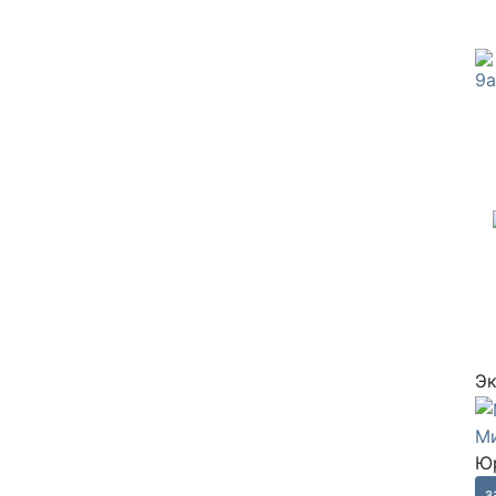
Э
Ми
Юр
з