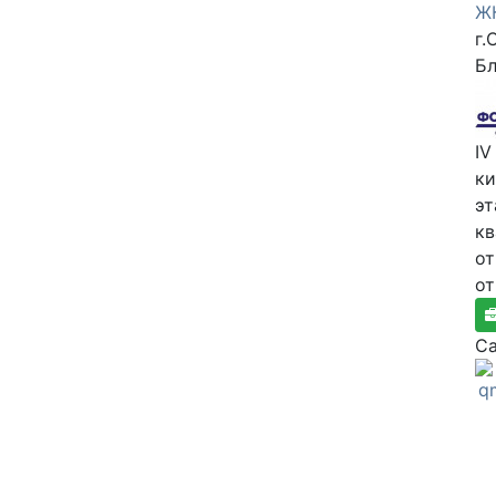
ЖК
г.
Бл
IV
к
эт
к
от
от
Са