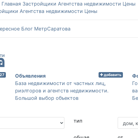
Главная
Застройщики
Агентства недвижимости
Цены
ойщики
Агентства недвижимости
Цены
ересное
Блог МетрСаратова
 27
добавить
Объявления
База недвижимости от частных лиц,
Го
риэлторов и агентств недвижимости.
ва
Большой выбор объектов
Бе
тип
общая
от