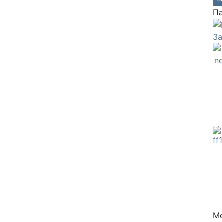
П
З
Ме